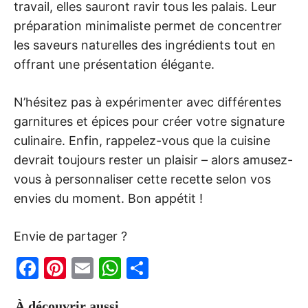
travail, elles sauront ravir tous les palais. Leur
préparation minimaliste permet de concentrer
les saveurs naturelles des ingrédients tout en
offrant une présentation élégante.
N’hésitez pas à expérimenter avec différentes
garnitures et épices pour créer votre signature
culinaire. Enfin, rappelez-vous que la cuisine
devrait toujours rester un plaisir – alors amusez-
vous à personnaliser cette recette selon vos
envies du moment. Bon appétit !
Envie de partager ?
F
Pi
E
W
P
a
nt
m
h
ar
À découvrir aussi