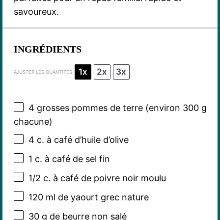
savoureux.
INGRÉDIENTS
1x
2x
3x
AJUSTER LES QUANTITÉS
4
grosses pommes de terre (environ
300 g
chacune)
4
c. à café d’huile d’olive
1
c. à café de sel fin
1/2
c. à café de poivre noir moulu
120
ml de yaourt grec nature
30 g
de beurre non salé