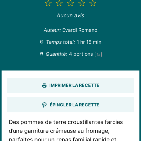
1
2
3
4
5
étoile
étoiles
étoiles
étoiles
étoiles
Aucun avis
Auteur:
Evardi Romano
Temps total:
1 hr 15 min
Quantité:
4
portions
1
x
IMPRIMER LA RECETTE
ÉPINGLER LA RECETTE
Des pommes de terre croustillantes farcies
d’une garniture crémeuse au fromage,
parfaites pour un repas familial rapide et