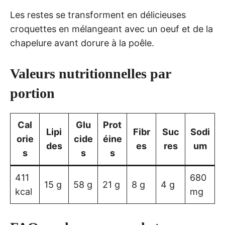
Les restes se transforment en délicieuses
croquettes en mélangeant avec un oeuf et de la
chapelure avant dorure à la poêle.
Valeurs nutritionnelles par
portion
Cal
Glu
Prot
Lipi
Fibr
Suc
Sodi
orie
cide
éine
des
es
res
um
s
s
s
411
680
15 g
58 g
21 g
8 g
4 g
kcal
mg