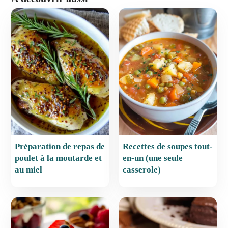
c
er
ai
at
ta
e
e
l
s
g
b
st
A
er
o
p
o
p
k
Préparation de repas de
Recettes de soupes tout-
poulet à la moutarde et
en-un (une seule
au miel
casserole)