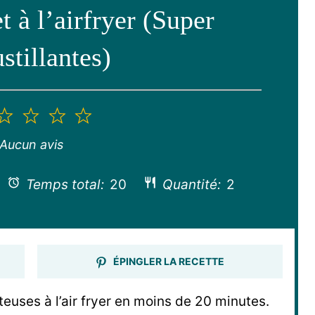
t à l’airfryer (Super
stillantes)
2
3
4
5
toile
étoiles
étoiles
étoiles
étoiles
Aucun avis
Temps total:
20
Quantité:
2
ÉPINGLER LA RECETTE
uteuses à l’air fryer en moins de 20 minutes.