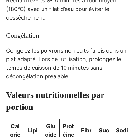
Réchauffez-les 8-10 minutes à four moyen
(180°C) avec un filet d’eau pour éviter le
dessèchement.
Congélation
Congelez les poivrons non cuits farcis dans un
plat adapté. Lors de l’utilisation, prolongez le
temps de cuisson de 10 minutes sans
décongélation préalable.
Valeurs nutritionnelles par
portion
Cal
Glu
Prot
Lipi
Fibr
Suc
Sodi
orie
cide
éine