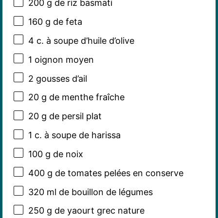
200 g
de riz basmati
160 g
de feta
4
c. à soupe d’huile d’olive
1
oignon moyen
2
gousses d’ail
20 g
de menthe fraîche
20 g
de persil plat
1
c. à soupe de harissa
100 g
de noix
400 g
de tomates pelées en conserve
320
ml de bouillon de légumes
250 g
de yaourt grec nature