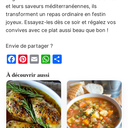
et leurs saveurs méditerranéennes, ils
transforment un repas ordinaire en festin
joyeux. Essayez-les dès ce soir et régalez vos
convives avec ce plat aussi beau que bon !
Envie de partager ?
F
Pi
E
W
P
a
nt
m
h
ar
À découvrir aussi
c
er
ai
at
ta
e
e
l
s
g
b
st
A
er
o
p
o
p
k