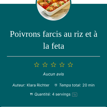
Poivrons farcis au riz et à
la feta
1
2
3
4
5
étoile
étoiles
étoiles
étoiles
étoiles
Aucun avis
Auteur:
Klara Richter
Temps total:
20 min
Quantité:
4
servings
1
x