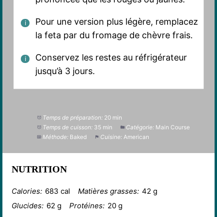
Pour une version plus légère, remplacez
la feta par du fromage de chèvre frais.
Conservez les restes au réfrigérateur
jusqu’à 3 jours.
Temps de préparation:
20 min
Temps de cuisson:
35 min
Catégorie:
Main Course
Méthode:
Baked
Cuisine:
American
NUTRITION
Calories:
683 cal
Matières grasses:
42 g
Glucides:
62 g
Protéines:
20 g