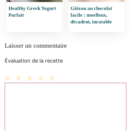
Healthy Greek Yogurt
Gâteau au chocolat
Parfait
facile : moelleux,
décadent, inratable
Laisser un commentaire
Évaluation de la recette
1
Commentaire
2
3
4
5
étoile
étoiles
étoiles
étoiles
étoiles