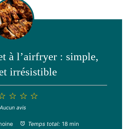
t à l’airfryer : simple,
et irrésistible
2
3
4
5
toile
étoiles
étoiles
étoiles
étoiles
Aucun avis
moine
Temps total:
18 min