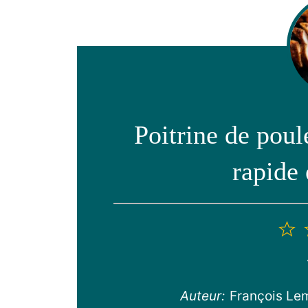
Poitrine de poule
rapide 
1
é
Auteur:
François Le