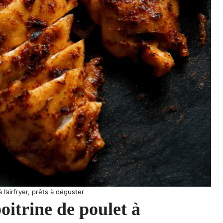
à l’airfryer, prêts à déguster
oitrine de poulet à