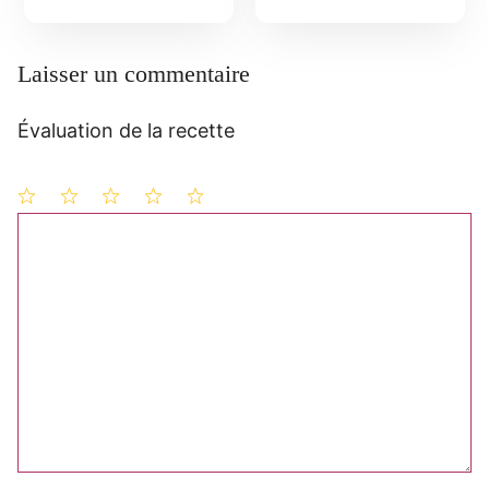
Laisser un commentaire
Évaluation de la recette
1
Commentaire
2
3
4
5
étoile
étoiles
étoiles
étoiles
étoiles