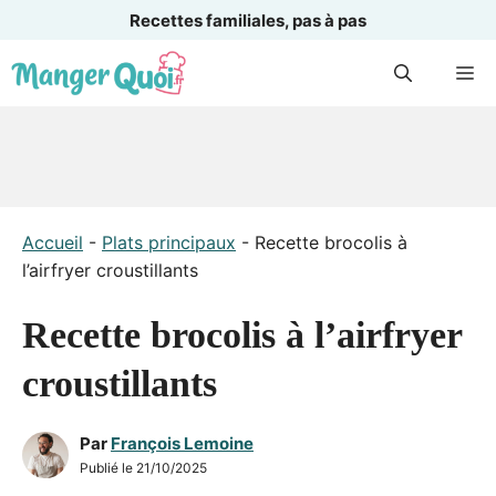
Recettes familiales, pas à pas
Aller
M
au
contenu
Accueil
-
Plats principaux
-
Recette brocolis à
l’airfryer croustillants
Recette brocolis à l’airfryer
croustillants
Par
François Lemoine
Publié le
21/10/2025