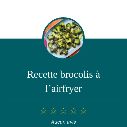
Recette brocolis à
l’airfryer
1
2
3
4
5
étoile
étoiles
étoiles
étoiles
étoiles
Aucun avis