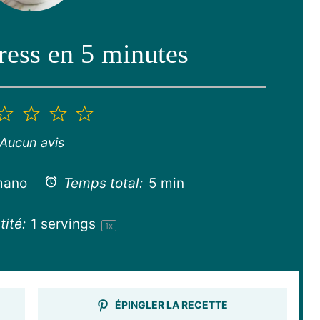
ress en 5 minutes
2
3
4
5
toile
étoiles
étoiles
étoiles
étoiles
Aucun avis
mano
Temps total:
5 min
ité:
1
servings
1
x
ÉPINGLER LA RECETTE