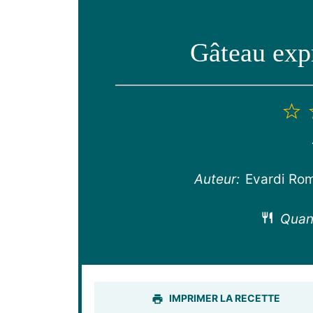
Gâteau exp
1
é
Auteur:
Evardi Ro
Quant
IMPRIMER LA RECETTE