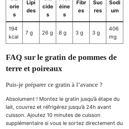
Lipi
Fibr
Suc
Sodi
orie
cide
éine
des
es
res
um
s
s
s
194
406
7 g
26 g
8 g
3 g
3 g
kcal
mg
FAQ sur le gratin de pommes de
terre et poireaux
Puis-je préparer ce gratin à l’avance ?
Absolument ! Montez le gratin jusqu’à étape du
lait, couvrez et réfrigérez jusqu’à 24h avant
cuisson. Ajoutez 10 minutes de cuisson
supplémentaire si vous le sortez directement du