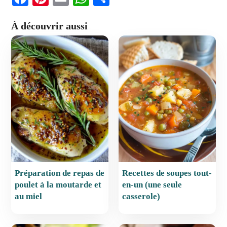
a
nt
m
h
ar
À découvrir aussi
c
er
ai
at
ta
e
e
l
s
g
b
st
A
er
o
p
o
p
k
Préparation de repas de
Recettes de soupes tout-
poulet à la moutarde et
en-un (une seule
au miel
casserole)