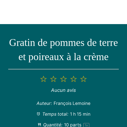
Gratin de pommes de terre
et poireaux à la crème
1
2
3
4
5
étoile
étoiles
étoiles
étoiles
étoiles
Aucun avis
Auteur:
François Lemoine
Temps total:
1 h 15 min
Quantité:
10
parts
1
x