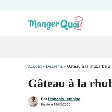
Aller
au
contenu
Accueil
-
Desserts
-
Gâteau à la rhubarbe à l
Gâteau à la rhub
Par
François Lemoine
Publié le
19/03/2026