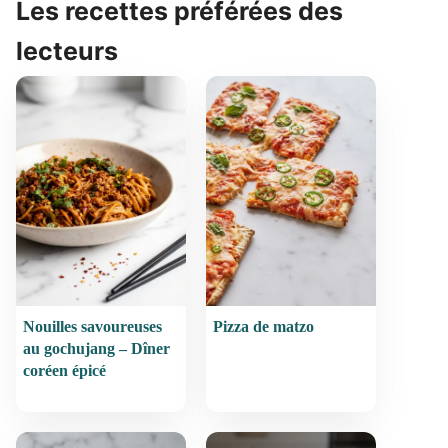
Les recettes préférées des
lecteurs
Nouilles savoureuses
Pizza de matzo
au gochujang – Dîner
coréen épicé