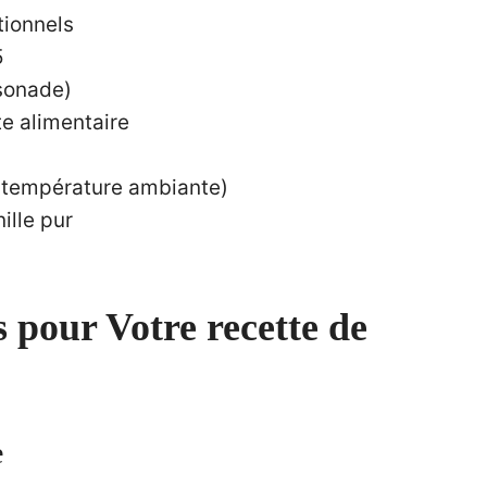
tionnels
5
ssonade)
te alimentaire
 (température ambiante)
nille pur
es pour Votre
recette de
e