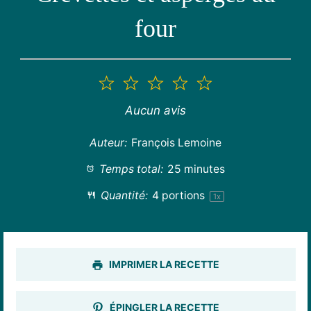
four
1
2
3
4
5
étoile
étoiles
étoiles
étoiles
étoiles
Aucun avis
Auteur:
François Lemoine
Temps total:
25 minutes
Quantité:
4
portions
1
x
IMPRIMER LA RECETTE
ÉPINGLER LA RECETTE