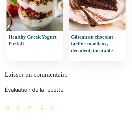
Healthy Greek Yogurt
Gâteau au chocolat
Parfait
facile : moelleux,
décadent, inratable
Laisser un commentaire
Évaluation de la recette
1
Commentaire
2
3
4
5
étoile
étoiles
étoiles
étoiles
étoiles