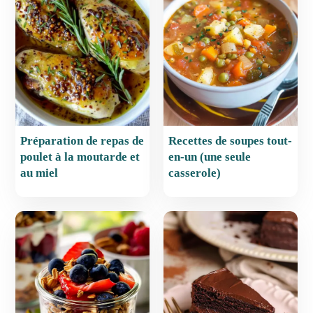
o
p
o
p
k
Préparation de repas de
Recettes de soupes tout-
poulet à la moutarde et
en-un (une seule
au miel
casserole)