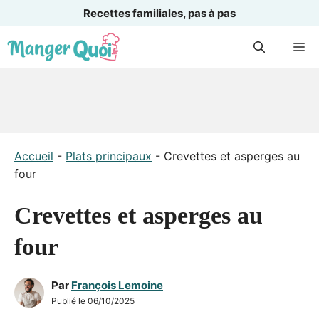
Recettes familiales, pas à pas
Aller
M
au
contenu
Accueil
-
Plats principaux
-
Crevettes et asperges au
four
Crevettes et asperges au
four
Par
François Lemoine
Publié le
06/10/2025