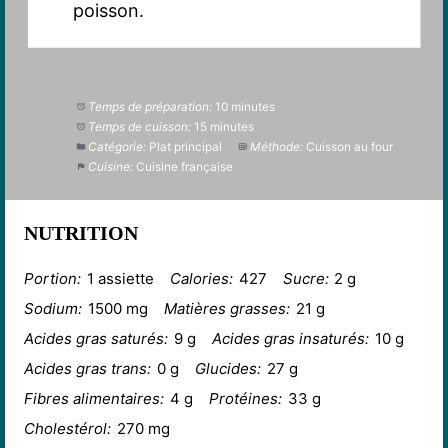
poisson.
Temps de préparation:
10 minutes
Temps de cuisson:
15 minutes
Catégorie:
Plat principal
Méthode:
Cuisson au four
Cuisine:
Cuisine française
NUTRITION
Portion:
1 assiette
Calories:
427
Sucre:
2 g
Sodium:
1500 mg
Matières grasses:
21 g
Acides gras saturés:
9 g
Acides gras insaturés:
10 g
Acides gras trans:
0 g
Glucides:
27 g
Fibres alimentaires:
4 g
Protéines:
33 g
Cholestérol:
270 mg