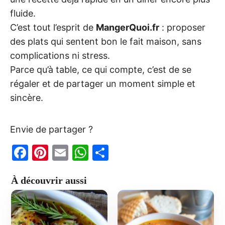
fluide.
C’est tout l’esprit de
MangerQuoi.fr
: proposer
des plats qui sentent bon le fait maison, sans
complications ni stress.
Parce qu’à table, ce qui compte, c’est de se
régaler et de partager un moment simple et
sincère.
Envie de partager ?
F
Pi
E
W
P
a
nt
m
h
ar
À découvrir aussi
c
er
ai
at
ta
e
e
l
s
g
b
st
A
er