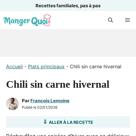
Recettes familiales, pas à pas
Aller
M
au
contenu
Accueil
-
Plats principaux
-
Chili sin carne hivernal
Chili sin carne hivernal
Par
François Lemoine
Publié le
02/01/2026
ALLER À LA RECETTE