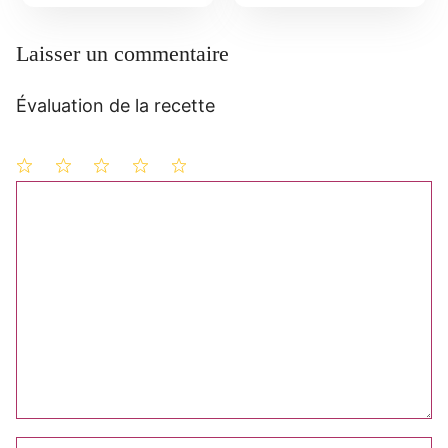
Laisser un commentaire
Évaluation de la recette
1
Commentaire
2
3
4
5
étoile
étoiles
étoiles
étoiles
étoiles