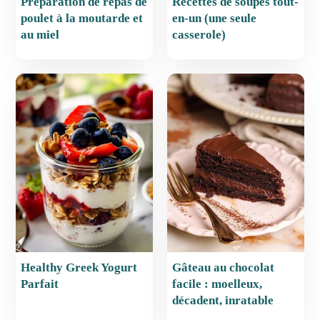
Préparation de repas de
Recettes de soupes tout-
poulet à la moutarde et
en-un (une seule
au miel
casserole)
Healthy Greek Yogurt
Gâteau au chocolat
Parfait
facile : moelleux,
décadent, inratable