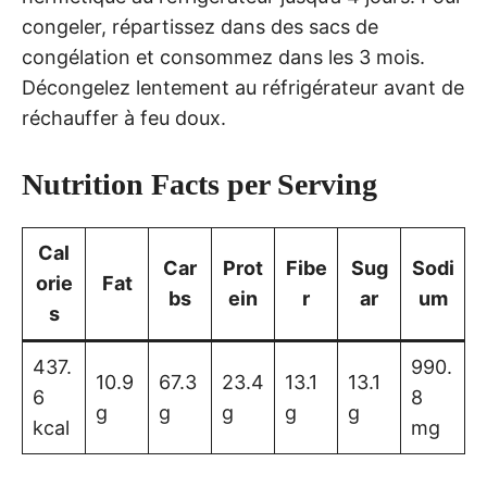
congeler, répartissez dans des sacs de
congélation et consommez dans les 3 mois.
Décongelez lentement au réfrigérateur avant de
réchauffer à feu doux.
Nutrition Facts per Serving
Cal
Car
Prot
Fibe
Sug
Sodi
orie
Fat
bs
ein
r
ar
um
s
437.
990.
10.9
67.3
23.4
13.1
13.1
6
8
g
g
g
g
g
kcal
mg