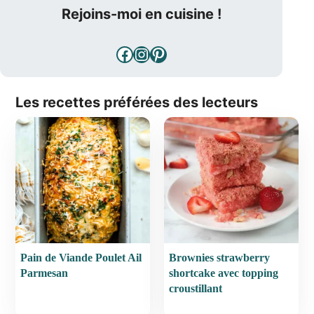
Rejoins-moi en cuisine !
Facebook
Instagram
Pinterest
Les recettes préférées des lecteurs
Pain de Viande Poulet Ail
Brownies strawberry
Parmesan
shortcake avec topping
croustillant