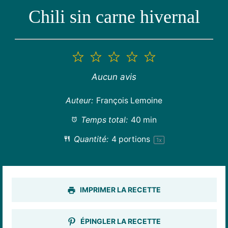
Chili sin carne hivernal
1
2
3
4
5
étoile
étoiles
étoiles
étoiles
étoiles
Aucun avis
Auteur:
François Lemoine
Temps total:
40 min
Quantité:
4
portions
1
x
IMPRIMER LA RECETTE
ÉPINGLER LA RECETTE