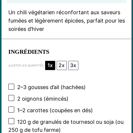
Un chili végétarien réconfortant aux saveurs
fumées et légèrement épicées, parfait pour les
soirées d’hiver
INGRÉDIENTS
1x
2x
3x
AJUSTER LES QUANTITÉS
2
–
3
gousses d’ail (hachées)
2
oignons (émincés)
1
–
2
carottes (coupées en dés)
120 g
de granulés de tournesol ou soja (ou
250 g
de tofu ferme)