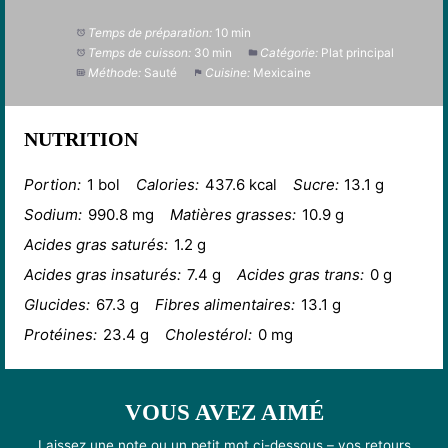
Temps de préparation:
10 min
Temps de cuisson:
30 min
Catégorie:
Plat principal
Méthode:
Sauté
Cuisine:
Mexicaine
NUTRITION
Portion:
1 bol
Calories:
437.6 kcal
Sucre:
13.1 g
Sodium:
990.8 mg
Matières grasses:
10.9 g
Acides gras saturés:
1.2 g
Acides gras insaturés:
7.4 g
Acides gras trans:
0 g
Glucides:
67.3 g
Fibres alimentaires:
13.1 g
Protéines:
23.4 g
Cholestérol:
0 mg
VOUS AVEZ AIMÉ
Laissez une note ou un petit mot ci-dessous – vos retours