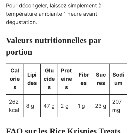
Pour décongeler, laissez simplement à
température ambiante 1 heure avant
dégustation.
Valeurs nutritionnelles par
portion
Cal
Glu
Prot
Lipi
Fibr
Suc
Sodi
orie
cide
eine
des
es
res
um
s
s
s
262
207
8 g
47 g
2 g
1 g
23 g
kcal
mg
FAQ sur les Rice Krispies Treats