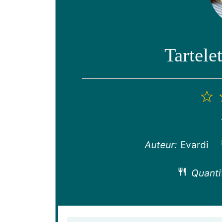
Tartele
1
é
Auteur:
Evardi
Quanti