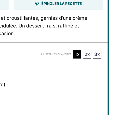
ÉPINGLER LA RECETTE
 et croustillantes, garnies d’une crème
dulée. Un dessert frais, raffiné et
casion.
1x
2x
3x
AJUSTER LES QUANTITÉS
re)