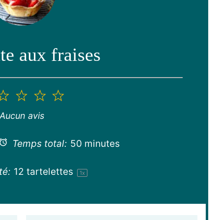
tte aux fraises
2
3
4
5
toile
étoiles
étoiles
étoiles
étoiles
Aucun avis
Temps total:
50 minutes
té:
12
tartelettes
1
x