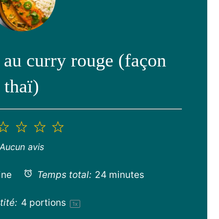
au curry rouge (façon
thaï)
2
3
4
5
toile
étoiles
étoiles
étoiles
étoiles
Aucun avis
ine
Temps total:
24 minutes
ité:
4
portions
1
x