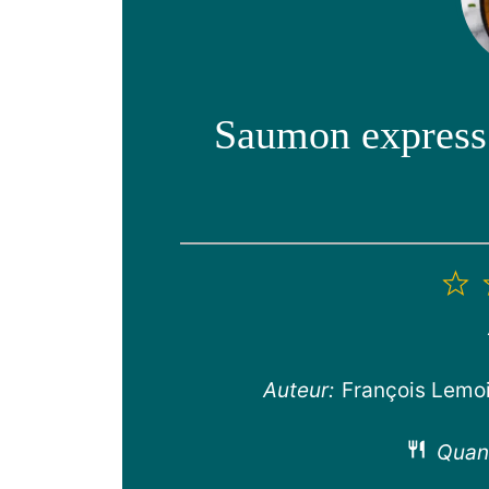
Saumon express 
1
é
Auteur:
François Lemo
Quant