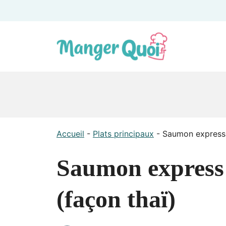
Aller
au
contenu
Accueil
-
Plats principaux
-
Saumon express 
Saumon express 
(façon thaï)