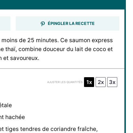
ÉPINGLER LA RECETTE
en moins de 25 minutes. Ce saumon express
ine thaï, combine douceur du lait de coco et
n et savoureux.
1x
2x
3x
AJUSTER LES QUANTITÉS
étale
nt hachée
et tiges tendres de coriandre fraîche,