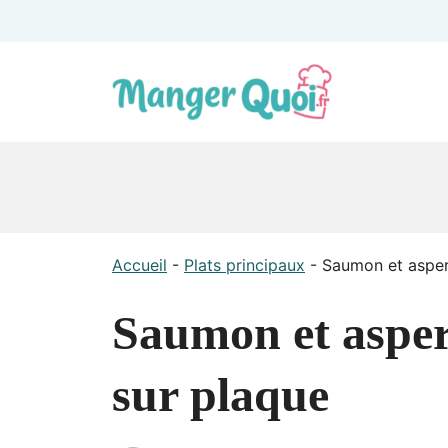
Aller
au
contenu
Accueil
-
Plats principaux
-
Saumon et asperg
Saumon et asperg
sur plaque