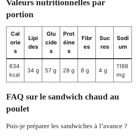
Valeurs nutritionnelles par
portion
Cal
Glu
Prot
Lipi
Fibr
Suc
Sodi
orie
cide
éine
des
es
res
um
s
s
s
634
1188
34 g
57 g
28 g
8 g
4 g
kcal
mg
FAQ sur le sandwich chaud au
poulet
Puis-je préparer les sandwiches à l’avance ?