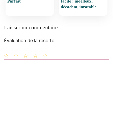
Parfait
facile : moelleux,
décadent, inratable
Laisser un commentaire
Évaluation de la recette
1
Commentaire
2
3
4
5
étoile
étoiles
étoiles
étoiles
étoiles