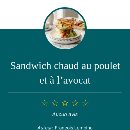
Sandwich chaud au poulet
et à l’avocat
1
2
3
4
5
étoile
étoiles
étoiles
étoiles
étoiles
Aucun avis
Auteur:
François Lemoine