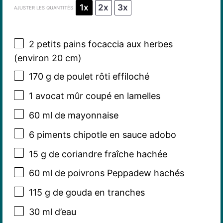
1x
2x
3x
AJUSTER LES QUANTITÉS
2
petits pains focaccia aux herbes
(environ
20
cm)
170 g
de poulet rôti effiloché
1
avocat mûr coupé en lamelles
60
ml de mayonnaise
6
piments chipotle en sauce adobo
15 g
de coriandre fraîche hachée
60
ml de poivrons Peppadew hachés
115 g
de gouda en tranches
30
ml d’eau