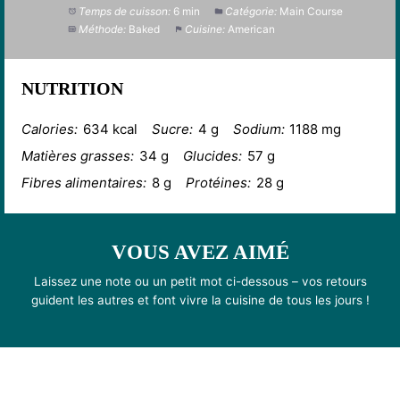
Temps de cuisson:
6 min
Catégorie:
Main Course
Méthode:
Baked
Cuisine:
American
NUTRITION
Calories:
634 kcal
Sucre:
4 g
Sodium:
1188 mg
Matières grasses:
34 g
Glucides:
57 g
Fibres alimentaires:
8 g
Protéines:
28 g
VOUS AVEZ AIMÉ
Laissez une note ou un petit mot ci-dessous – vos retours
guident les autres et font vivre la cuisine de tous les jours !