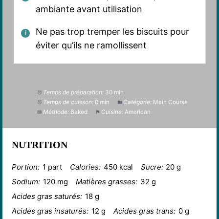
ambiante avant utilisation
Ne pas trop tremper les biscuits pour
éviter qu’ils ne ramollissent
Temps de préparation:
30 min
Temps de cuisson:
0 min
Catégorie:
Main Course
Méthode:
Baked
Cuisine:
American
NUTRITION
Portion:
1 part
Calories:
450 kcal
Sucre:
20 g
Sodium:
120 mg
Matières grasses:
32 g
Acides gras saturés:
18 g
Acides gras insaturés:
12 g
Acides gras trans:
0 g