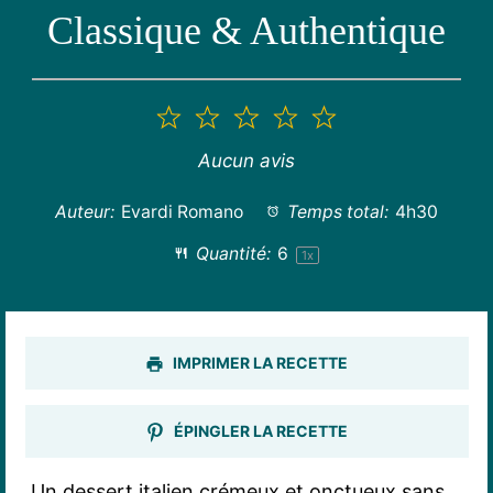
Classique & Authentique
1
2
3
4
5
étoile
étoiles
étoiles
étoiles
étoiles
Aucun avis
Auteur:
Evardi Romano
Temps total:
4h30
Quantité:
6
1
x
IMPRIMER LA RECETTE
ÉPINGLER LA RECETTE
Un dessert italien crémeux et onctueux sans