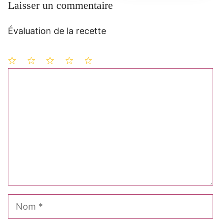
Laisser un commentaire
Évaluation de la recette
1
Commentaire
2
3
4
5
étoile
étoiles
étoiles
étoiles
étoiles
Nom