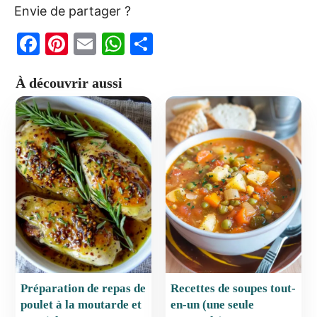
Envie de partager ?
F
Pi
E
W
P
a
nt
m
h
ar
À découvrir aussi
c
er
ai
at
ta
e
e
l
s
g
b
st
A
er
o
p
o
p
k
Préparation de repas de
Recettes de soupes tout-
poulet à la moutarde et
en-un (une seule