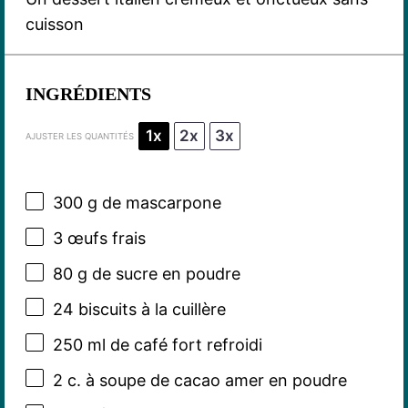
cuisson
INGRÉDIENTS
1x
2x
3x
AJUSTER LES QUANTITÉS
300 g
de mascarpone
3
œufs frais
80 g
de sucre en poudre
24
biscuits à la cuillère
250
ml de café fort refroidi
2
c. à soupe de cacao amer en poudre