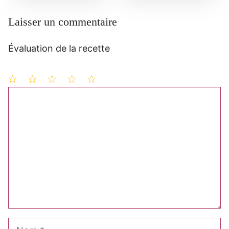
Laisser un commentaire
Évaluation de la recette
1
Commentaire
2
3
4
5
étoile
étoiles
étoiles
étoiles
étoiles
Nom