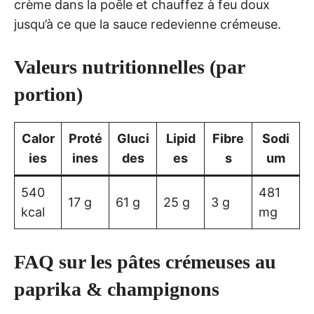
crème dans la poêle et chauffez à feu doux
jusqu’à ce que la sauce redevienne crémeuse.
Valeurs nutritionnelles (par
portion)
Calor
Proté
Gluci
Lipid
Fibre
Sodi
ies
ines
des
es
s
um
540
481
17 g
61 g
25 g
3 g
kcal
mg
FAQ sur les pâtes crémeuses au
paprika & champignons