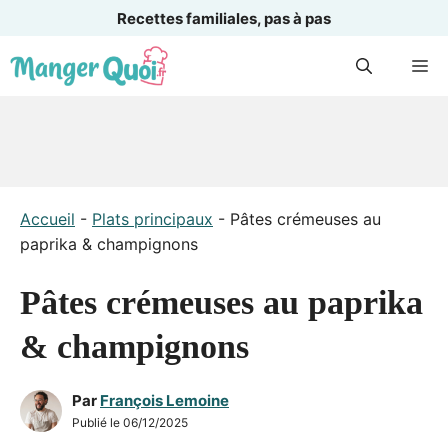
Recettes familiales, pas à pas
Aller
M
au
contenu
Accueil
-
Plats principaux
-
Pâtes crémeuses au
paprika & champignons
Pâtes crémeuses au paprika
& champignons
Par
François Lemoine
Publié le
06/12/2025