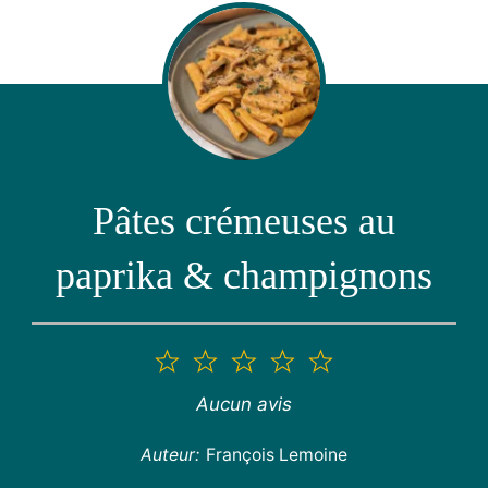
Pâtes crémeuses au
paprika & champignons
1
2
3
4
5
étoile
étoiles
étoiles
étoiles
étoiles
Aucun avis
Auteur:
François Lemoine