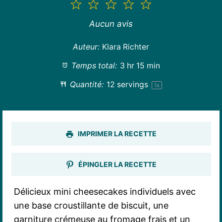
1
2
3
4
5
étoile
étoiles
étoiles
étoiles
étoiles
Aucun avis
Auteur:
Klara Richter
Temps total:
3 hr 15 min
Quantité:
12
servings
1
x
IMPRIMER LA RECETTE
ÉPINGLER LA RECETTE
Délicieux mini cheesecakes individuels avec
une base croustillante de biscuit, une
garniture crémeuse au fromage frais et un