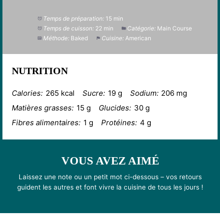
Temps de préparation:
15 min
Temps de cuisson:
22 min
Catégorie:
Main Course
Méthode:
Baked
Cuisine:
American
NUTRITION
Calories:
265 kcal
Sucre:
19 g
Sodium:
206 mg
Matières grasses:
15 g
Glucides:
30 g
Fibres alimentaires:
1 g
Protéines:
4 g
VOUS AVEZ AIMÉ
Laissez une note ou un petit mot ci-dessous – vos retours
guident les autres et font vivre la cuisine de tous les jours !