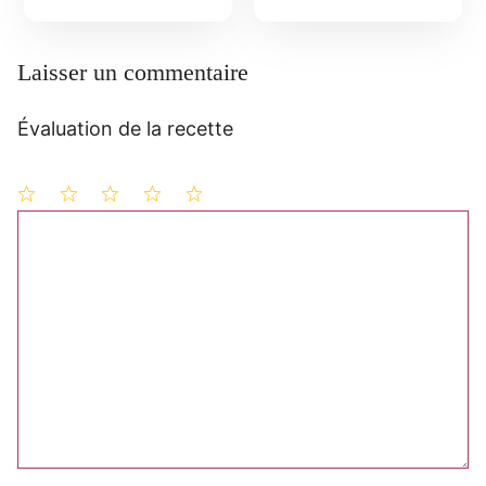
Laisser un commentaire
Évaluation de la recette
1
Commentaire
2
3
4
5
étoile
étoiles
étoiles
étoiles
étoiles