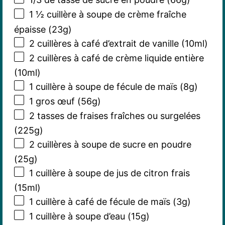
1 ½
cuillère à soupe de crème fraîche
épaisse (
23g
)
2
cuillères à café d’extrait de vanille (10ml)
2
cuillères à café de crème liquide entière
(10ml)
1
cuillère à soupe de fécule de maïs (
8g
)
1
gros œuf (
56g
)
2
tasses de fraises fraîches ou surgelées
(
225g
)
2
cuillères à soupe de sucre en poudre
(
25g
)
1
cuillère à soupe de jus de citron frais
(15ml)
1
cuillère à café de fécule de maïs (
3g
)
1
cuillère à soupe d’eau (
15g
)