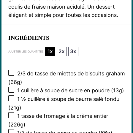
coulis de fraise maison acidulé. Un dessert
élégant et simple pour toutes les occasions.
INGRÉDIENTS
1x
2x
3x
AJUSTER LES QUANTITÉS
2/3
de tasse de miettes de biscuits graham
(
66g
)
1
cuillère à soupe de sucre en poudre (
13g
)
1 ½
cuillère à soupe de beurre salé fondu
(
21g
)
1
tasse de fromage à la crème entier
(
226g
)
1/3
de tasse de sucre en poudre (
66g
)