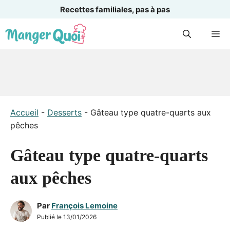
Recettes familiales, pas à pas
Aller
M
au
contenu
Accueil
-
Desserts
-
Gâteau type quatre-quarts aux
pêches
Gâteau type quatre-quarts
aux pêches
Par
François Lemoine
Publié le
13/01/2026