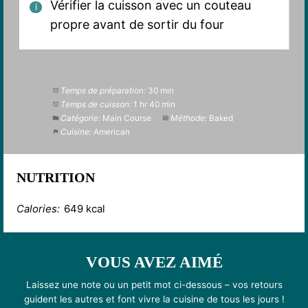
Vérifier la cuisson avec un couteau
propre avant de sortir du four
Temps de préparation:
30 min
Temps de cuisson:
1 hr 40 min
Catégorie:
Main Course
Méthode:
Baked
Cuisine:
American
NUTRITION
Calories:
649 kcal
VOUS AVEZ AIMÉ
Laissez une note ou un petit mot ci-dessous – vos retours
guident les autres et font vivre la cuisine de tous les jours !