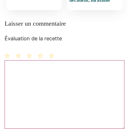
décadent, inratable
Laisser un commentaire
Évaluation de la recette
1
Commentaire
2
3
4
5
étoile
étoiles
étoiles
étoiles
étoiles