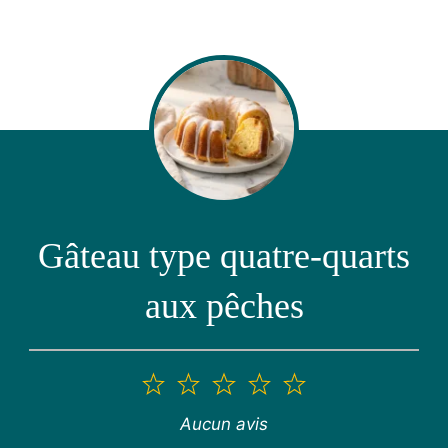
Gâteau type quatre-quarts
aux pêches
1
2
3
4
5
étoile
étoiles
étoiles
étoiles
étoiles
Aucun avis