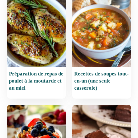
b
st
A
er
o
p
o
p
k
Préparation de repas de
Recettes de soupes tout-
poulet à la moutarde et
en-un (une seule
au miel
casserole)