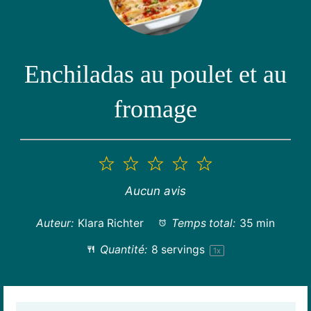
Enchiladas au poulet et au
fromage
1
2
3
4
5
étoile
étoiles
étoiles
étoiles
étoiles
Aucun avis
Auteur:
Klara Richter
Temps total:
35 min
Quantité:
8
servings
1
x