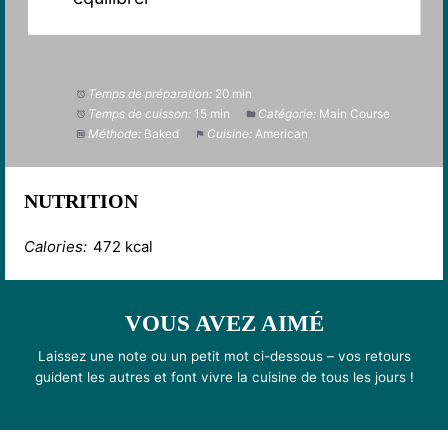
Temps de préparation:
20 min
Temps de cuisson:
15 min
Catégorie:
Main Course
Méthode:
Baked
Cuisine:
American
NUTRITION
Calories:
472 kcal
VOUS AVEZ AIMÉ
Laissez une note ou un petit mot ci-dessous – vos retours
guident les autres et font vivre la cuisine de tous les jours !