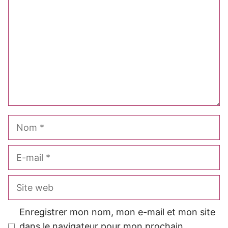
étoile
étoiles
étoiles
étoiles
étoiles
Nom
E-
mail
Site
web
Enregistrer mon nom, mon e-mail et mon site
dans le navigateur pour mon prochain