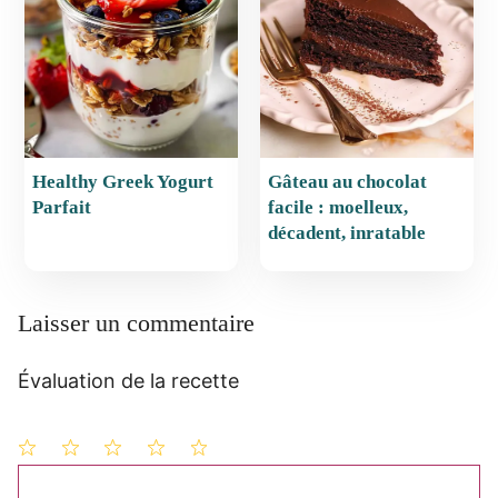
Healthy Greek Yogurt
Gâteau au chocolat
Parfait
facile : moelleux,
décadent, inratable
Laisser un commentaire
Évaluation de la recette
1
Commentaire
2
3
4
5