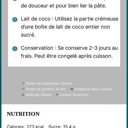
de douceur et pour bien lier la pâte.
Lait de coco : Utilisez la partie crémeuse
d’une boîte de lait de coco entier non
sucré.
Conservation : Se conserve 2-3 jours au
frais. Peut être congelé après cuisson.
Temps de préparation:
20 min
Temps de cuisson:
25 min
Catégorie:
Main Course
Méthode:
Baked
Cuisine:
American
NUTRITION
Calories:
273 kcal
Sucre:
15.4 g