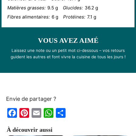
Matières grasses:
9.5 g
Glucides:
36.2 g
Fibres alimentaires:
6 g
Protéines:
7.1 g
VOUS AVEZ AIMÉ
Laissez une note ou un petit mot ci-dessous – vos retours
guident les autres et font vivre la cuisine de tous les jours !
Envie de partager ?
F
Pi
E
W
P
a
nt
m
h
ar
À découvrir aussi
c
er
ai
at
ta