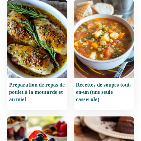
e
e
l
s
g
b
st
A
er
o
p
o
p
k
Préparation de repas de
Recettes de soupes tout-
poulet à la moutarde et
en-un (une seule
au miel
casserole)