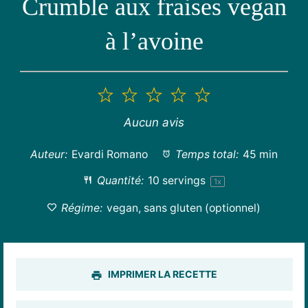
Crumble aux fraises vegan
à l’avoine
1
2
3
4
5
étoile
étoiles
étoiles
étoiles
étoiles
Aucun avis
Auteur:
Evardi Romano
Temps total:
45 min
Quantité:
10
servings
1
x
Régime:
vegan, sans gluten (optionnel)
IMPRIMER LA RECETTE