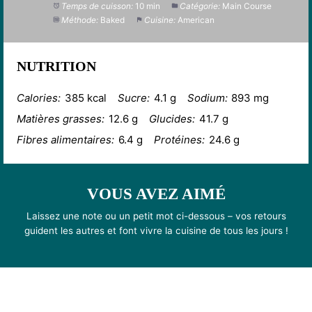
Temps de cuisson:
10 min
Catégorie:
Main Course
Méthode:
Baked
Cuisine:
American
NUTRITION
Calories:
385 kcal
Sucre:
4.1 g
Sodium:
893 mg
Matières grasses:
12.6 g
Glucides:
41.7 g
Fibres alimentaires:
6.4 g
Protéines:
24.6 g
VOUS AVEZ AIMÉ
Laissez une note ou un petit mot ci-dessous – vos retours
guident les autres et font vivre la cuisine de tous les jours !