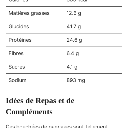
Matières grasses
12.6 g
Glucides
41.7 g
Protéines
24.6 g
Fibres
6.4 g
Sucres
4.1 g
Sodium
893 mg
Idées de Repas et de
Compléments
Ces bouchées de pancakes sont tellement