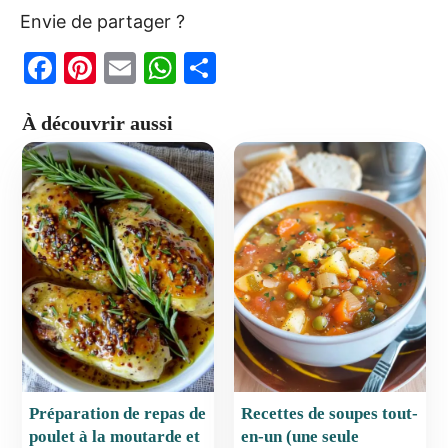
Envie de partager ?
F
Pi
E
W
P
a
nt
m
h
ar
À découvrir aussi
c
er
ai
at
ta
e
e
l
s
g
b
st
A
er
o
p
o
p
k
Préparation de repas de
Recettes de soupes tout-
poulet à la moutarde et
en-un (une seule