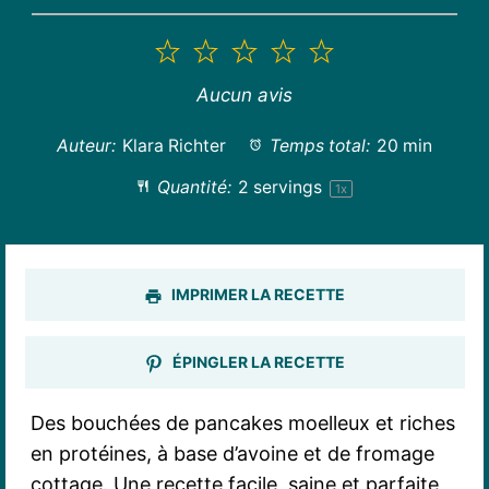
1
2
3
4
5
étoile
étoiles
étoiles
étoiles
étoiles
Aucun avis
Auteur:
Klara Richter
Temps total:
20 min
Quantité:
2
servings
1
x
IMPRIMER LA RECETTE
ÉPINGLER LA RECETTE
Des bouchées de pancakes moelleux et riches
en protéines, à base d’avoine et de fromage
cottage. Une recette facile, saine et parfaite