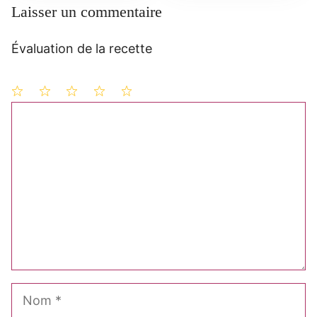
Laisser un commentaire
Évaluation de la recette
1
Commentaire
2
3
4
5
étoile
étoiles
étoiles
étoiles
étoiles
Nom