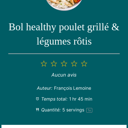
Bol healthy poulet grillé &
légumes rôtis
1
2
3
4
5
étoile
étoiles
étoiles
étoiles
étoiles
Aucun avis
Auteur:
François Lemoine
Temps total:
1 hr 45 min
Quantité:
5
servings
1
x