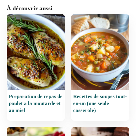
a
nt
m
h
ar
À découvrir aussi
c
er
ai
at
ta
e
e
l
s
g
b
st
A
er
o
p
o
p
k
Préparation de repas de
Recettes de soupes tout-
poulet à la moutarde et
en-un (une seule
au miel
casserole)