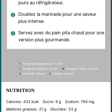
jours au réfrigérateur.
Doublez la marinade pour une saveur
plus intense.
Servez avec du pain pita chaud pour une
version plus gourmande.
Temps de préparation:
15 min
Temps de cuisson:
30 min
Catégorie:
Main Course
Méthode:
Grilled
Cuisine:
French
NUTRITION
Calories:
432 kcal
Sucre:
6 g
Sodium:
764 mg
Matières grasses:
21 g
Glucides:
33 g