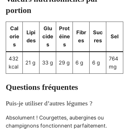
portion
Cal
Glu
Prot
Lipi
Fibr
Suc
orie
cide
éine
Sel
des
es
res
s
s
s
432
764
21 g
33 g
29 g
6 g
6 g
kcal
mg
Questions fréquentes
Puis-je utiliser d’autres légumes ?
Absolument ! Courgettes, aubergines ou
champignons fonctionnent parfaitement.