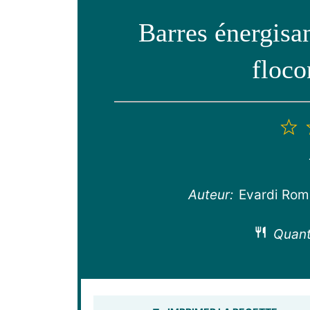
Barres énergisan
floco
1
é
Auteur:
Evardi Ro
Quant