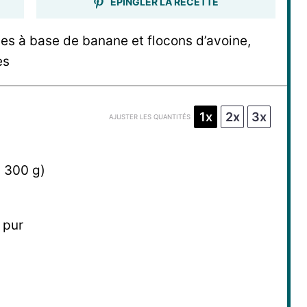
ÉPINGLER LA RECETTE
es à base de banane et flocons d’avoine,
es
1x
2x
3x
AJUSTER LES QUANTITÉS
n
300 g
)
 pur