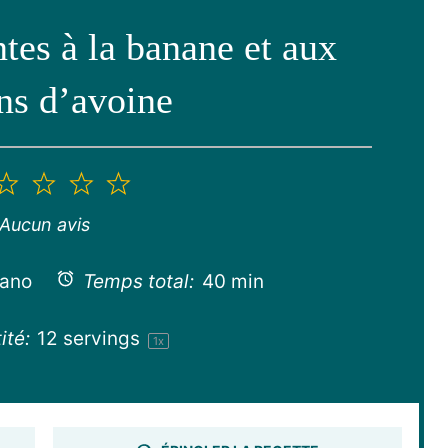
tes à la banane et aux
ns d’avoine
2
3
4
5
toile
étoiles
étoiles
étoiles
étoiles
Aucun avis
mano
Temps total:
40 min
ité:
12
servings
1
x