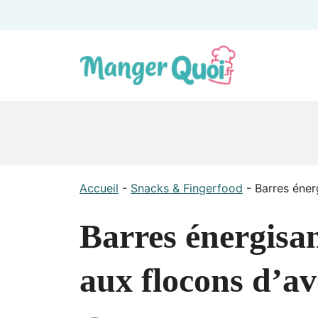
Aller
au
contenu
Accueil
-
Snacks & Fingerfood
-
Barres éner
Barres énergisan
aux flocons d’av